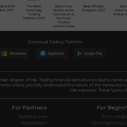
 Best ECN
The Best
Best Forex
Best Affiliate
Best
ker 2017
InstaCopy
Broker at the
Program 2022
InstaTr
Trading
conclusion of
broker 
Platform 2017
the Forex
Traders
Summit Dubai
Download Trading Platform
tain degree of risk. Trading financial derivative products carries 
ents unless you fully understand the nature of the transactions 
risk exposure. These types of
For Partners
For Begin
Partners area
All for begi
Registration
Open demo acc