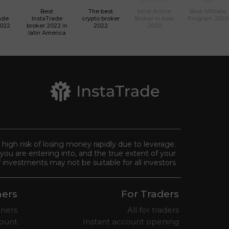
Best
The best
Most Active
Best Affiliate
ade
InstaTrade
crypto broker
Broker in Asia
Program 2020
2022
broker 2022 in
2022
2020
latin America
a high risk of losing money rapidly due to leverage.
you are entering into, and the true extent of your
 investments may not be suitable for all investors.
ners
For Traders
nners
All for traders
ount
Instant account opening