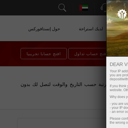
الدعم
ة
لديك استراحة
حول إنستافوركس
افتح حساب تداول
افتح حسابا تجريبيا
DEAR V
Your IP addr
you are proh
deposit/with
تغذية إنستافوركس RSS توفر الوصول إلى أحدث الأخبار والمساعدة فى توفير الوقت. يتميز شكل RSS  حسب التاريخ والوقت لتصل لك بدون
If you thin
website. Ot
Why does yo
- you are u
- your IP d
- an error 
Please conf
the wrong o