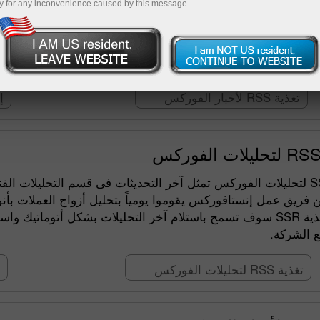
y for any inconvenience caused by this message.
ركة إنستافوركس وسيط الفوركس الدولى لديهم فرصة رائعة للحصول
ه الأخبار بشكل مباشر أو غير مباشر مؤثرة على تقلبات وحركة ا
فى مراقبة اتجاه العملات
تغذية RSS لأخبار الفوركس
تغ
الفوركس تمثل آخر التحديثات فى قسم التحليلات الفنية على موقعن
 فريق عمل إنستافوركس يقوموا يومياً بتحليل أزواج العملات بأن
 باستلام آخر التحليلات بشكل أتوماتيك واستلام جميع التوقعات
ع الشركة
تغذية RSS لتحليلات الفوركس
ت