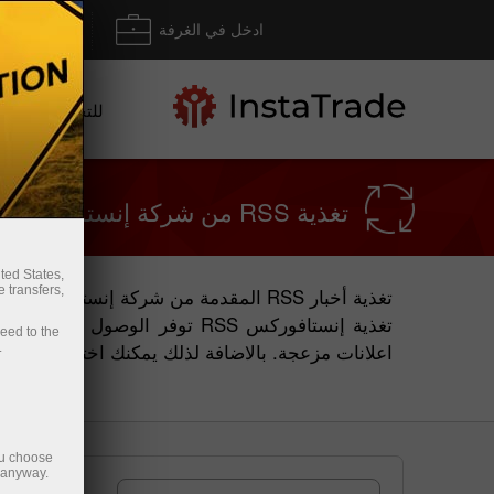
ادخل في الغرفة
إيداع/ س
للتجار
تغذية RSS من شركة إنستافوركس
ted States,
 transfers,
تغذية أخبار RSS المقدمة من شركة إنستافوركس تمثل ملخص للاستعراضات التحليلية والمحدثة بالاضافة إلى أخبار الشركة.
ceed to the
اعلانات مزعجة. بالاضافة لذلك يمكنك اختيار لغة ال.
.
ou choose
e anyway.
تغذية RSS لأخبار الفوركس