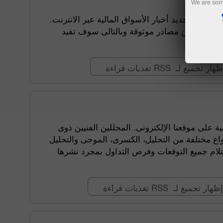
We are sorr
 على جديد أخبار الأسواق المالية عبر الانترنت
لعملات ومن مصادر موثوقة وبالتالى سوف تفيد
إظهار تجميع لـ RSS ذيات قراءة
تغذية RSS ا الإلكترونى. المحللين الفنيين ذوى
واع مختلفة من التحليل، الكسرى، الموجى والتحليل
الفنى. تغذية RSS  وفرص التداول بمجرد نشرها
إظهار تجميع لـ RSS غذيات قراءة