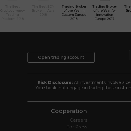
The Best
The Best ECN
Trading Broker
Trading Broker
The
Cryptocurrency
Broker in Asia
of the Year in
of the Year for
Bro
Trading
2018
Eastern Europe
Innovation
Platform 2018
2018
Europe 2017
Open trading account
Risk Disclosure:
All investments involve a cer
You should not engage in trading these instrum
Cooperation
Careers
For Press