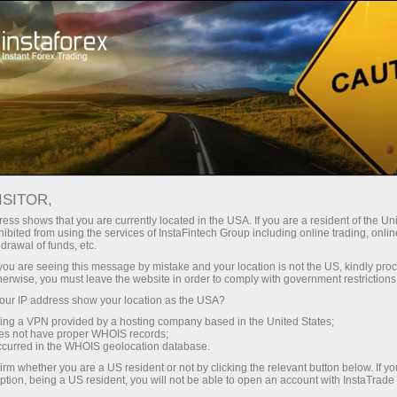
حب
منصة التداول
فتح الحساب الفوري
للمبتدئين
للشركاء
خدمات الشرك
ISITOR,
ess shows that you are currently located in the USA. If you are a resident of the Uni
ibited from using the services of InstaFintech Group including online trading, online
drawal of funds, etc.
بتدفق الرسائل المرتبة
k you are seeing this message by mistake and your location is not the US, kindly pro
رسائل المتدفقة
herwise, you must leave the website in order to comply with government restrictions
ur IP address show your location as the USA?
sing a VPN provided by a hosting company based in the United States;
oes not have proper WHOIS records;
occurred in the WHOIS geolocation database.
irm whether you are a US resident or not by clicking the relevant button below. If y
ption, being a US resident, you will not be able to open an account with InstaTrad