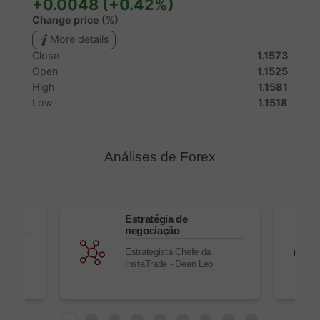
Análises de Forex
Estratégia de
negociação
nd new
Estrategista Chefe da
ll
InstaTrade - Dean Leo