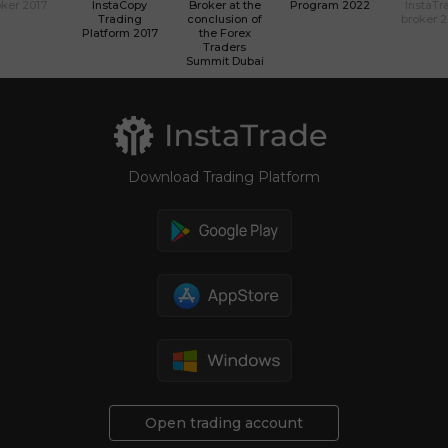
ker 2017
InstaCopy
Broker at the
Program 2022
InstaTr
Trading
conclusion of
broker 
Platform 2017
the Forex
Traders
Summit Dubai
Download Trading Platform
Open trading account