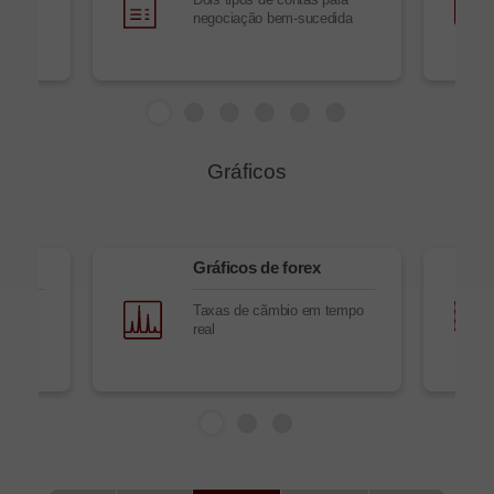
os,
negociação bem-sucedida
Gráficos
n
Gráficos de forex
al de
Taxas de cãmbio em tempo
real