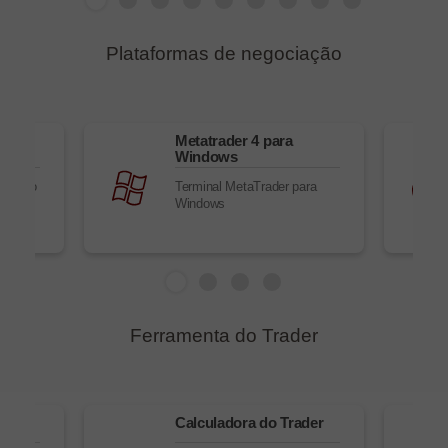
Plataformas de negociação
s do
Metatrader 4 para
Windows
ação no
Terminal MetaTrader para
Windows
Ferramenta do Trader
sk
Calculadora do Trader