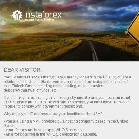
Principal
Para Traders
Para traders da InstaTrade
DEAR VISITOR,
Esta seção é direcionada àqueles que operam no Forex.
Your IP address shows that you are currently located in the USA. If you are a
resident of the United States, you are prohibited from using the services of
Aqui, você terá uma visão sobre as condições de
InstaFintech Group including online trading, online transfers,
negociação com a InstaTrade. Além disso, você aprenderá
deposit/withdrawal of funds, etc.
sobre maneiras de depositar sua conta e retirar dinheiro dela.
If you think you are seeing this message by mistake and your location is not
Você receberá artigos analíticos, gráficos, análises em vídeo
the US, kindly proceed to the website. Otherwise, you must leave the website
in order to comply with government restrictions.
dos mercados financeiros, atualizações de notícias,
Why does your IP address show your location as the USA?
concursos, campanhas promocionais, projetos esportivos da
- you are using a VPN provided by a hosting company based in the United
InstaTrade etc..
States;
- your IP does not have proper WHOIS records;
- an error occurred in the WHOIS geolocation database.