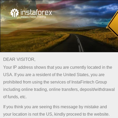
Про компанію
Бонуси
Бонус 55%
DEAR VISITOR,
Поповни рахунок та
Your IP address shows that you are currently located in the
отримай бонус 55%
USA. If you are a resident of the United States, you are
prohibited from using the services of InstaFintech Group
ИнстаТрейд пропонує всім своїм
including online trading, online transfers, deposit/withdrawal
клієнтам скористатися новою
of funds, etc.
привабливою пропозицією ─
бонус 55% до кожного
If you think you are seeing this message by mistake and
поповнення. Бонус може бути
your location is not the US, kindly proceed to the website.
нарахований на рахунки, які були