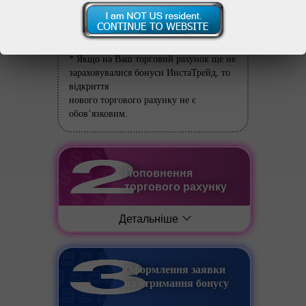
Детальніше
* Якщо на Ваш торговий рахунок ще не
зараховувалися бонуси ИнстаТрейд, то
відкриття
нового торгового рахунку не є
обов’язковим.
Поповнення
торгового рахунку
Детальніше
Оформлення заявки
на отримання бонусу