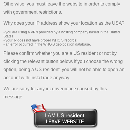
Otherwise, you must leave the website in order to comply
відкриті після 15 червня 2013
року.
with government restrictions.
Why does your IP address show your location as the USA?
Отримати бонус
- you are using a VPN provided by a hosting company based in the United
States;
- your IP does not have proper WHOIS records;
- an error occurred in the WHOIS geolocation database.
Відкрити торговий рахунок
Please confirm whether you are a US resident or not by
clicking the relevant button below. If you choose the wrong
Відкрити демо-рахунок
В
option, being a US resident, you will not be able to open an
account with InstaTrade anyway.
Акцію подовжено до 28 August 2026
року.
We are sorry for any inconvenience caused by this
До закінчення акції:
19 днів
message.
Реєстрація реального
торгового рахунку