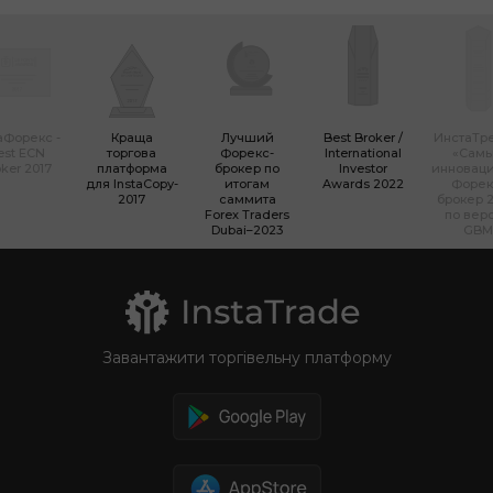
аФорекс -
Краща
Лучший
Best Broker /
ИнстаТр
est ECN
торгова
Форекс-
International
«Сам
ker 2017
платформа
брокер по
Investor
инновац
для InstaCopy-
итогам
Awards 2022
Форек
2017
саммита
брокер 2
Forex Traders
по вер
Dubai–2023
GBM
Завантажити торгівельну платформу