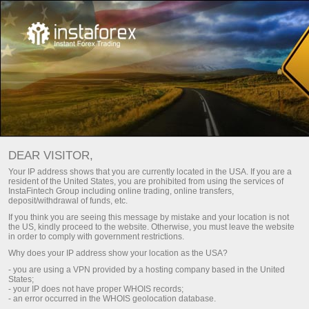
ШВИДКЕ ВІДКРИТТЯ РАХУНКУ
DEAR VISITOR,
Відкрити торговий рахунок
Your IP address shows that you are currently located in the USA. If you are a
resident of the United States, you are prohibited from using the services of
InstaFintech Group including online trading, online transfers,
deposit/withdrawal of funds, etc.
Відкрити демо-рахунок
If you think you are seeing this message by mistake and your location is not
the US, kindly proceed to the website. Otherwise, you must leave the website
in order to comply with government restrictions.
Why does your IP address show your location as the USA?
- you are using a VPN provided by a hosting company based in the United
States;
- your IP does not have proper WHOIS records;
- an error occurred in the WHOIS geolocation database.