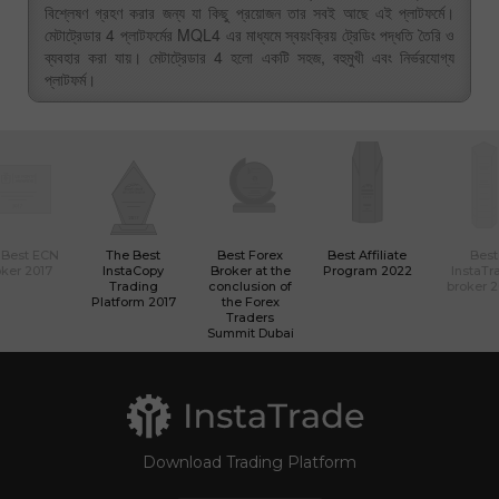
বিশ্লেষণ গ্রহণ করার জন্য যা কিছু প্রয়োজন তার সবই আছে এই প্লাটফর্মে।
মেটাট্রেডার 4 প্লাটফর্মের MQL4 এর মাধ্যমে স্বয়ংক্রিয় ট্রেডিং পদ্ধতি তৈরি ও
ব্যবহার করা যায়। মেটাট্রেডার 4 হলো একটি সহজ, বহুমুখী এবং নির্ভরযোগ্য
প্লাটফর্ম।
 Best ECN
The Best
Best Forex
Best Affiliate
Best
ker 2017
InstaCopy
Broker at the
Program 2022
InstaTr
Trading
conclusion of
broker 
Platform 2017
the Forex
Traders
Summit Dubai
Download Trading Platform