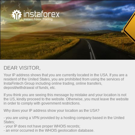
তাৎক্ষণিক অ্যাকাউন্ট খুলুন
ট্রেডিং অ্যাকাউন্ট খুলুন
DEAR VISITOR,
ডেমো অ্যাকাউন্ট খুলুন
Your IP address shows that you are currently located in the USA. If you are a
resident of the United States, you are prohibited from using the services of
InstaFintech Group including online trading, online transfers,
deposit/withdrawal of funds, etc.
If you think you are seeing this message by mistake and your location is not
the US, kindly proceed to the website. Otherwise, you must leave the website
in order to comply with government restrictions.
Why does your IP address show your location as the USA?
- you are using a VPN provided by a hosting company based in the United
একটি ইন্স্টাট্রেড ট্রেডিং একাউন্ট খুলুন
States;
- your IP does not have proper WHOIS records;
- an error occurred in the WHOIS geolocation database.
নিবন্ধন প্রক্রিয়াটি দীর্ঘ নয়। এটি একজন নিষ্ঠাশীল শুরুকে আর্থিক বাজারে সফলভাবে ট্রেডিং