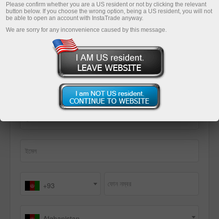
Please confirm whether you are a US resident or not by clicking the relevant
শুরু করার জন্য বিভিন্ন সুযোগ প্রদান করবে।
button below. If you choose the wrong option, being a US resident, you will not
be able to open an account with InstaTrade anyway.
We are sorry for any inconvenience caused by this message.
প্রথম প্রক্রিয়া
দ্বিতীয় প্রক্রিয়া
আমি চুক্তির শর্ত মেনে নেওয়ার সাথে সাথে নিশ্চিত করি যে আমি ১৮ বছরের বয়সী
শুরুর ইমেল পান
পুরো নাম
ইমেল
ফোন নম্বর
+93
Afghanistan