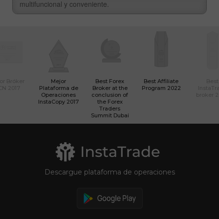
multifuncional y conveniente.
or Bróker
Mejor
Best Forex
Best Affiliate
Best
CN 2017
Plataforma de
Broker at the
Program 2022
InstaTr
Operaciones
conclusion of
broker 
InstaCopy 2017
the Forex
Traders
Summit Dubai
Descargue plataforma de operaciones