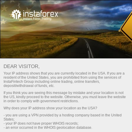
APERTURA INSTANTÁNEA DE UNA
DEAR VISITOR,
CUENTA
Your IP address shows that you are currently located in the USA. If you are a
resident of the United States, you are prohibited from using the services of
InstaFintech Group including online trading, online transfers,
Abrir una cuenta de operaciones
deposit/withdrawal of funds, etc.
If you think you are seeing this message by mistake and your location is not
the US, kindly proceed to the website. Otherwise, you must leave the website
Abrir una cuenta demo
in order to comply with government restrictions.
Why does your IP address show your location as the USA?
- you are using a VPN provided by a hosting company based in the United
States;
- your IP does not have proper WHOIS records;
- an error occurred in the WHOIS geolocation database.